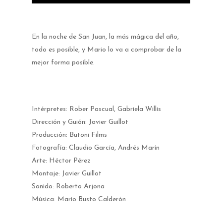
Asociación
¿Qué es Butoni Films?
En la noche de San Juan, la más mágica del año,
Nuestros trabajos
todo es posible, y Mario lo va a comprobar de la
Butonis
Próximos Eventos
mejor forma posible.
Talleres
Butoni Fest
Hazte socio
Butoni Fest 2022
Contacto
Intérpretes: Rober Pascual, Gabriela Willis
Dirección y Guión: Javier Guillot
Butoni Fest 2021
Idiomas
Producción: Butoni Films
Palmarés
Fotografía: Claudio García, Andrés Marín
Programación
Arte: Héctor Pérez
Montaje: Javier Guillot
Sección Oficial
Sonido: Roberto Arjona
Cortometrajes
Música: Mario Busto Calderón
Sección Oficial Estu