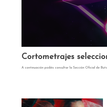
Hit enter to search or ESC to close
Cortometrajes seleccio
A continuación podéis consultar la Sección Oficial de But